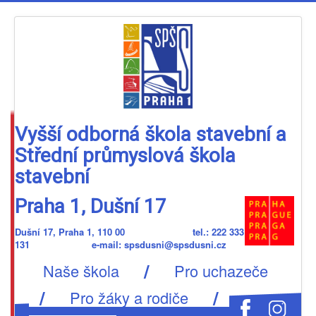
Vyšší odborná škola stavební a
Střední průmyslová škola
stavební
Praha 1, Dušní 17
Dušní 17, Praha 1, 110 00 tel.: 222 333
131 e-mail: spsdusni@spsdusni.cz
/
Naše škola
Pro uchazeče
/
/
Pro žáky a rodiče