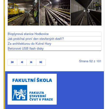
Bioplynová stanice Hodkovice
Jak probíhal první den otevřených dveří?
Za architekturou do Kutné Hory
Betonové USB flash disky
Strana 52 z 101