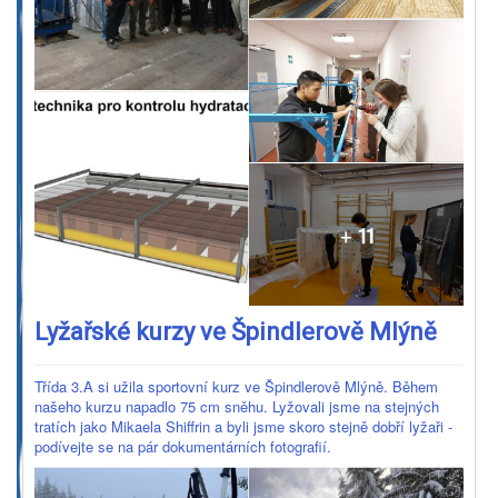
Lyžařské kurzy ve Špindlerově Mlýně
Třída 3.A si užila sportovní kurz ve Špindlerově Mlýně. Během
našeho kurzu napadlo 75 cm sněhu. Lyžovali jsme na stejných
tratích jako Mikaela Shiffrin a byli jsme skoro stejně dobří lyžaři -
podívejte se na pár dokumentárních fotografií.