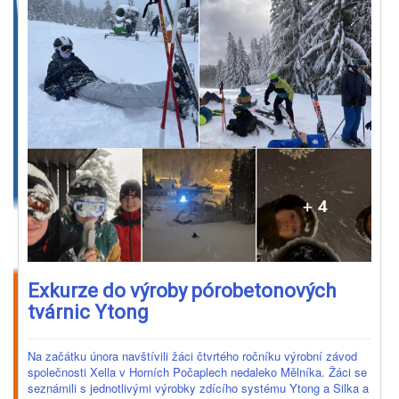
Exkurze do výroby pórobetonových
tvárnic Ytong
Na začátku února navštívili žáci čtvrtého ročníku výrobní závod
společnosti Xella v Horních Počaplech nedaleko Mělníka. Žáci se
seznámili s jednotlivými výrobky zdícího systému Ytong a Silka a