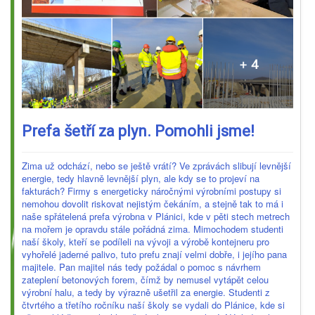
Prefa šetří za plyn. Pomohli jsme!
Zima už odchází, nebo se ještě vrátí? Ve zprávách slibují levnější
energie, tedy hlavně levnější plyn, ale kdy se to projeví na
fakturách? Firmy s energeticky náročnými výrobními postupy si
nemohou dovolit riskovat nejistým čekáním, a stejně tak to má i
naše spřátelená prefa výrobna v Plánici, kde v pěti stech metrech
na mořem je opravdu stále pořádná zima. Mimochodem studenti
naší školy, kteří se podíleli na vývoji a výrobě kontejneru pro
vyhořelé jaderné palivo, tuto prefu znají velmi dobře, i jejího pana
majitele. Pan majitel nás tedy požádal o pomoc s návrhem
zateplení betonových forem, čímž by nemusel vytápět celou
výrobní halu, a tedy by výrazně ušetřil za energie. Studenti z
čtvrtého a třetího ročníku naší školy se vydali do Plánice, kde si