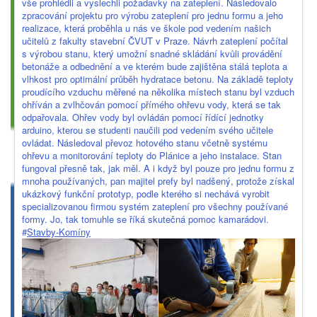
vše prohlédli a vyslechli požadavky na zateplení. Následovalo
zpracování projektu pro výrobu zateplení pro jednu formu a jeho
realizace, která proběhla u nás ve škole pod vedením našich
učitelů z fakulty stavební ČVUT v Praze. Návrh zateplení počítal
s výrobou stanu, který umožní snadné skládání kvůli provádění
betonáže a odbednění a ve kterém bude zajištěna stálá teplota a
vlhkost pro optimální průběh hydratace betonu. Na základě teploty
proudícího vzduchu měřené na několika místech stanu byl vzduch
ohříván a zvlhčován pomocí přímého ohřevu vody, která se tak
odpařovala. Ohřev vody byl ovládán pomocí řídící jednotky
arduino, kterou se studenti naučili pod vedením svého učitele
ovládat. Následoval převoz hotového stanu včetně systému
ohřevu a monitorování teploty do Plánice a jeho instalace. Stan
fungoval přesně tak, jak měl. A i když byl pouze pro jednu formu z
mnoha používaných, pan majitel prefy byl nadšený, protože získal
ukázkový funkční prototyp, podle kterého si nechává vyrobit
specializovanou firmou systém zateplení pro všechny používané
formy. Jo, tak tomuhle se říká skutečná pomoc kamarádovi.
#
Stavby-Komíny