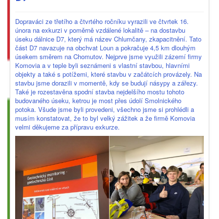
Dopraváci ze třetího a čtvrtého ročníku vyrazili ve čtvrtek 16.
února na exkurzi v poměrně vzdálené lokalitě – na dostavbu
úseku dálnice D7, který má název Chlumčany, zkapacitnění. Tato
část D7 navazuje na obchvat Loun a pokračuje 4,5 km dlouhým
úsekem směrem na Chomutov. Nejprve jsme využili zázemí firmy
Komovia a v teple byli seznámeni s vlastní stavbou, hlavními
objekty a také s potížemi, které stavbu v začátcích provázely. Na
stavbu jsme dorazili v momentě, kdy se budují násypy a zářezy.
Také je rozestavěna spodní stavba nejdelšího mostu tohoto
budovaného úseku, ketrou je most přes údolí Smolnického
potoka. Všude jsme byli provedeni, všechno jsme si prohlédli a
musím konstatovat, že to byl velký zážitek a že firmě Komovia
velmi děkujeme za přípravu exkurze.