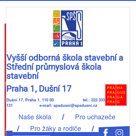
Vyšší odborná škola stavební a
Střední průmyslová škola
stavební
Praha 1, Dušní 17
Dušní 17, Praha 1, 110 00 tel.: 222 333
131 e-mail: spsdusni@spsdusni.cz
/
Naše škola
Pro uchazeče
/
/
Pro žáky a rodiče