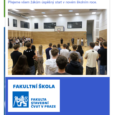
Přejeme všem žákům úspěšný start v novém školním roce.