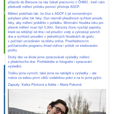
příjezdu do Berouna na nás čekali pracovníci z ČHMÚ , kteří nám
předvedli měření průtoku pomocí přístroje ADCP.
Měření probíhalo tak, že člun s ADCP č jel rovnoměrným
pohybem přes tok řeky, člun nesměl přesáhnout rychlost proudu
řeky, aby měření proběhlo v pořádku. Minimální hloubka toku pro
přesné měření musí být 0,30m. Senzory člunu vysílají paprsky,
které se odrážejí od dna i od proudící vody a vykreslují povrch
dna a rychlosti proudění v jednotlivých hloubkách do grafu
v počítači umístěném na břehu online. Prostřednictvím
počítačového programu ihned vidíme i průtok ve sledovaném
profilu.
Druhý den ve škole jsme zpracovávali výsledky měření
z předchozího dne. Prohlédněte si fotografie i zpracování
výsledků.
Trošku jsme vymrzli, také jsme se natrápili s výsledky – ale
máme za sebou první větší vodařskou práci a na to jsme pyšní.
Zapsaly: Katka Plicková a Adéla – Maria Pokorná