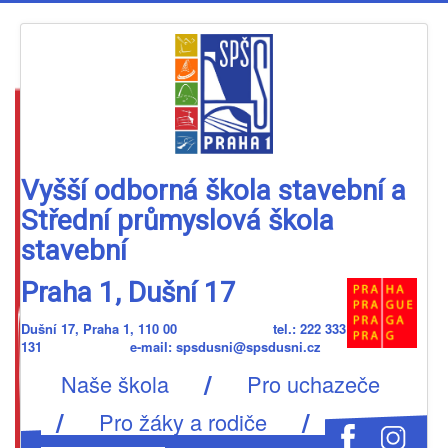
Vyšší odborná škola stavební a
Střední průmyslová škola
stavební
Praha 1, Dušní 17
Dušní 17, Praha 1, 110 00 tel.: 222 333
131 e-mail: spsdusni@spsdusni.cz
/
Naše škola
Pro uchazeče
/
/
Pro žáky a rodiče