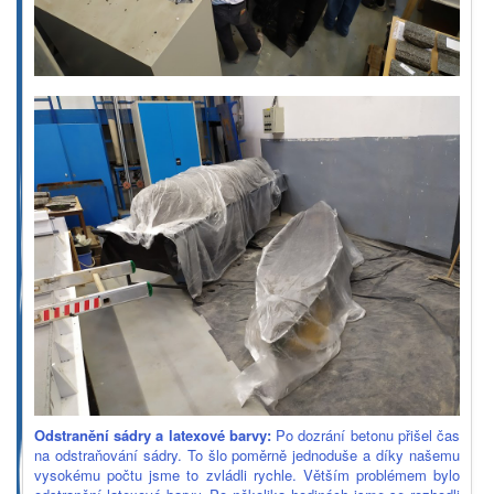
Odstranění sádry a latexové barvy:
Po dozrání betonu přišel čas
na odstraňování sádry. To šlo poměrně jednoduše a díky našemu
vysokému počtu jsme to zvládli rychle. Větším problémem bylo