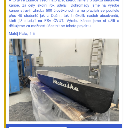
kánoe, za celý školní rok udělali. Dohromady jsme na výrobě
kánoe strávili zhruba 500 člověkohodin a na pracích se podílelo
přes 40 studentů jak z Dušní, tak i několik našich absolventů,
kteří již studují na FSv ČVUT. Výrobu kánoe jsme si užili a
děkujeme za možnost účastnit se tohoto projektu.
Matěj Fiala, 4.E