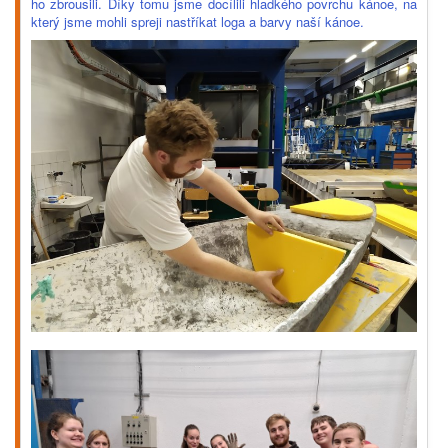
ho zbrousili. Díky tomu jsme docílili hladkého povrchu kánoe, na
který jsme mohli spreji nastříkat loga a barvy naší kánoe.