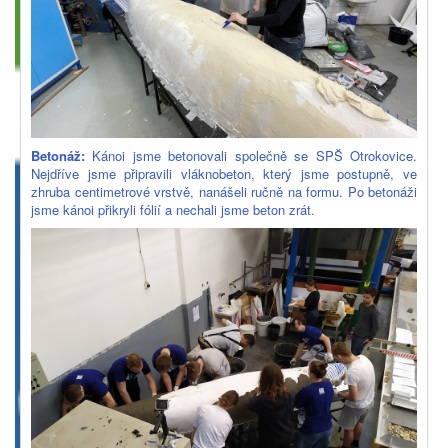
Betonáž:
Kánoi jsme betonovali společně se SPŠ Otrokovice.
Nejdříve jsme připravili vláknobeton, který jsme postupně, ve
zhruba centimetrové vrstvě, nanášeli ručně na formu. Po betonáži
jsme kánoi přikryli fólií a nechali jsme beton zrát.