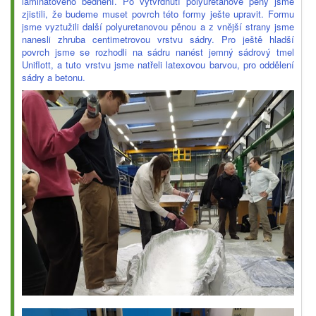
laminátového bednění. Po vytvrdnutí polyuretanové pěny jsme
zjistili, že budeme muset povrch této formy ješte upravit. Formu
jsme vyztužili další polyuretanovou pěnou a z vnější strany jsme
nanesli zhruba centimetrovou vrstvu sádry. Pro ještě hladší
povrch jsme se rozhodli na sádru nanést jemný sádrový tmel
Uniflott, a tuto vrstvu jsme natřeli latexovou barvou, pro oddělení
sádry a betonu.