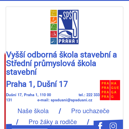
Vyšší odborná škola stavební a
Střední průmyslová škola
stavební
Praha 1, Dušní 17
Dušní 17, Praha 1, 110 00 tel.: 222 333
131 e-mail: spsdusni@spsdusni.cz
/
Naše škola
Pro uchazeče
/
/
Pro žáky a rodiče