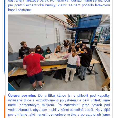
odstranění latexové barvy. Po několika hodinách jsme se rozhodli
pro použití excentrické brusky, kterou se nám podařilo latexovou
barvu odstranit.
Úprava povrchu:
Do vnitřku kánoe jsme přilepili pod kapotky
vyřezané dílce z extrudovaného polystyrenu a celý vnitřek jsme
natřeli cementovým mlékem. Po zatvrdnutí jsme povrch pod
vodou zbrousili, abychom mohli v kánoi pohodlně sedět. Na vnější
povrch jsme také nanesli cementové mléko a po zatvrdnutí jsme