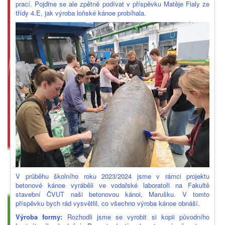
prací. Pojďme se ale zpětně podívat v příspěvku Matěje Fialy ze
třídy 4.E, jak výroba loňské kánoe probíhala.
V průběhu školního roku 2023/2024 jsme v rámci projektu
betonové kánoe vyráběli ve vodařské laboratoři na Fakultě
stavební ČVUT naši betonovou kánoi, Marušku. V tomto
příspěvku bych rád vysvětlil, co všechno výroba kánoe obnáší.
Výroba formy:
Rozhodli jsme se vyrobit si kopii původního