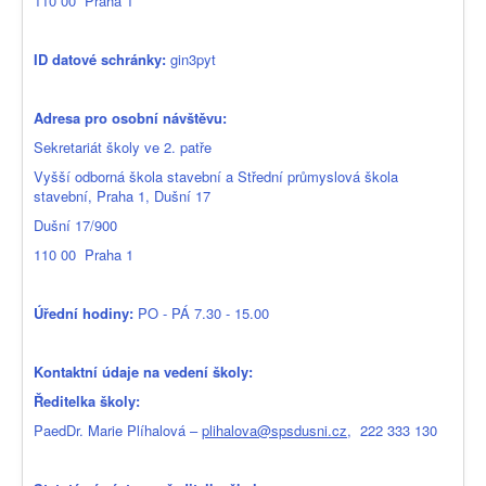
110 00 Praha 1
ID datové schránky:
gin3pyt
Adresa pro osobní návštěvu:
Sekretariát školy ve 2. patře
Vyšší odborná škola stavební a Střední průmyslová škola
stavební, Praha 1, Dušní 17
Dušní 17/900
110 00 Praha 1
Úřední hodiny:
PO - PÁ 7.30 - 15.00
Kontaktní údaje na vedení školy:
Ředitelka školy:
PaedDr. Marie Plíhalová –
plihalova@spsdusni.cz
, 222 333 130