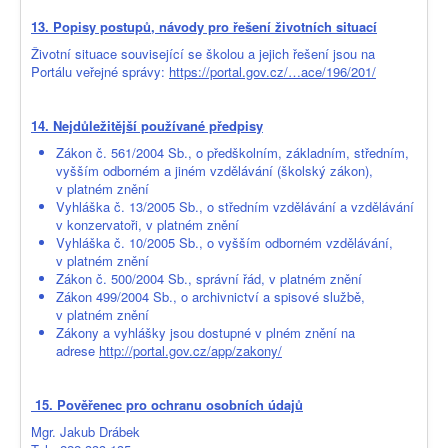
13. Popisy postupů, návody pro řešení životních situací
Životní situace související se školou a jejich řešení jsou na
Portálu veřejné správy:
https://portal.gov.cz/…ace/196/201/
14. Nejdůležitější používané předpisy
Zákon č. 561/2004 Sb., o předškolním, základním, středním,
vyšším odborném a jiném vzdělávání (školský zákon),
v platném znění
Vyhláška č. 13/2005 Sb., o středním vzdělávání a vzdělávání
v konzervatoři, v platném znění
Vyhláška č. 10/2005 Sb., o vyšším odborném vzdělávání,
v platném znění
Zákon č. 500/2004 Sb., správní řád, v platném znění
Zákon 499/2004 Sb., o archivnictví a spisové službě,
v platném znění
Zákony a vyhlášky jsou dostupné v plném znění na
adrese
http://portal.gov.cz/app/zakony/
15. Pověřenec pro ochranu osobních údajů
Mgr. Jakub Drábek