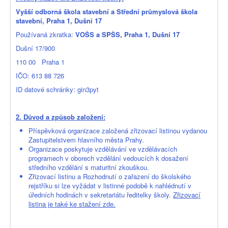
Vyšší odborná škola stavební a Střední průmyslová škola
stavební, Praha 1, Dušní 17
Používaná zkratka:
VOŠS a SPŠS, Praha 1, Dušní 17
Dušní 17/900
110 00 Praha 1
IČO: 613 88 726
ID datové schránky: gin3pyt
2. Důvod a způsob založení:
Příspěvková organizace založená zřizovací listinou vydanou
Zastupitelstvem hlavního města Prahy.
Organizace poskytuje vzdělávání ve vzdělávacích
programech v oborech vzdělání vedoucích k dosažení
středního vzdělání s maturitní zkouškou.
Zřizovací listinu a Rozhodnutí o zařazení do školského
rejstříku si lze vyžádat v listinné podobě k nahlédnutí v
úředních hodinách v sekretariátu ředitelky školy.
Zřizovací
listina je také ke stažení zde.