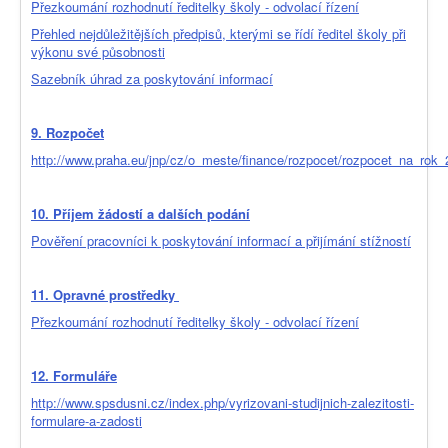
Přezkoumání rozhodnutí ředitelky školy - odvolací řízení
Přehled nejdůležitějších předpisů, kterými se řídí ředitel školy při
výkonu své působnosti
Sazebník úhrad za poskytování informací
9. Rozpočet
http://www.praha.eu/jnp/cz/o_meste/finance/rozpocet/rozpocet_na_rok
10. Příjem žádostí a dalších podání
Pověření pracovníci k poskytování informací a přijímání stížností
11. Opravné prostředky
Přezkoumání rozhodnutí ředitelky školy - odvolací řízení
12. Formuláře
http://www.spsdusni.cz/index.php/vyrizovani-studijnich-zalezitosti-
formulare-a-zadosti