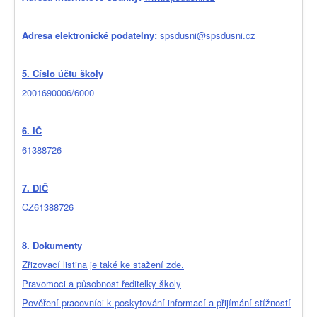
Adresa elektronické podatelny:
spsdusni@spsdusni.cz
5. Číslo účtu školy
2001690006/6000
6. IČ
61388726
7. DIČ
CZ61388726
8. Dokumenty
Zřizovací listina je také ke stažení zde.
Pravomoci a působnost ředitelky školy
Pověření pracovníci k poskytování informací a přijímání stížností