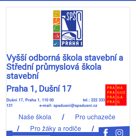
Vyšší odborná škola stavební a
Střední průmyslová škola
stavební
Praha 1, Dušní 17
Dušní 17, Praha 1, 110 00 tel.: 222 333
131 e-mail: spsdusni@spsdusni.cz
/
Naše škola
Pro uchazeče
/
/
Pro žáky a rodiče