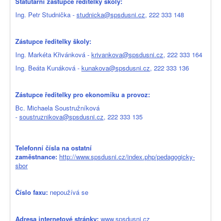
Statutární zástupce ředitelky školy:
Ing. Petr Studnička -
studnicka@spsdusni.cz
, 222 333 148
Zástupce ředitelky školy:
Ing. Markéta Křivánková -
krivankova@spsdusni.cz
, 222 333 164
Ing. Beáta Kunáková -
kunakova@spsdusni.cz
, 222 333 136
Zástupce ředitelky pro ekonomiku a provoz:
Bc. Michaela Soustružníková
-
soustruznikova@spsdusni.cz
, 222 333 135
Telefonní čísla na ostatní
zaměstnance:
http://www.spsdusni.cz/index.php/pedagogicky-
sbor
Číslo faxu:
nepoužívá se
Adresa internetové stránky:
www.spsdusni.cz