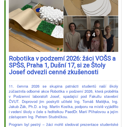
Robotika v podzemí 2026: žáci VOŠS a
SPŠS, Praha 1, Dušní 17, si ze Štoly
Josef odvezli cenné zkušenosti
11. června 2026 se skupina patnácti studentů naší školy
zúčastnila odborné akce Robotika v podzemí 2026, která proběhla
v Podzemní laboratoři Josef, spadající pod Fakultu stavební
ČVUT. Doprovod jim poskytli učitelé Ing. Tomáš Matějka, Ing.
Jakub Žák, Ph.D. a Ing. Martin Kostka, podporu na místě vyjádřilo
i vedení školy v čele s ředitelkou PaedDr. Marií Plíhalovou a jejím
zástupcem Ing. Petrem Studničkou.
Program byl pestrý – žáci mohli sledovat prezentace studentské