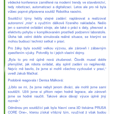
vědecké konference zaměřené na moderní trendy ve stavebnictví,
tedy robotizaci, automatizaci a digitalizaci. Letos ale pro ně byla
vůbec poprvé připravena soutěž Robotika naostro.
Soutěžící týmy řešily stejné zadání: naplánovat a realizovat
autonomní „misi“ s využitím dálkově řízeného nakladače. Nešlo
jen o samotné ovládání stroje, ale také o práci s daty, přesnost a
efektivitu pohybu v komplikovaném prostředí podzemní laboratoře.
Úloha tak velmi dobře simulovala reálné situace, se kterými se
mohou budoucí technici setkat v praxi.
Pro žáky byla soutěž velkou výzvou, ale zároveň i zábavným
zpestřením výuky. Potvrdily to i jejich vlastní dojmy.
„Byla to pro mě úplně nová zkušenost. Člověk musel dobře
přemýšlet, jak robota ovládat, aby splnil zadání co nejpřesněji.
Nejvíc mě bavilo, že jsme si mohli všechno vyzkoušet v praxi,“
uvedl Jakub Mačkal.
Podobně reagovala i Denisa Málková:
„Líbilo se mi, že jsme nebyli jenom diváci, ale mohli jsme sami
soutěžit. Užili jsme si přitom nejen hodně legrace, ale zároveň
jsme se hodně naučili. Takové akce dávají výuce úplně jiný
rozměr.“
Odměnou pro soutěžící pak byla hlavní cena 3D tiskárna PRUSA
CORE One+, kterou získal vítězný tým, využívat ji však budou