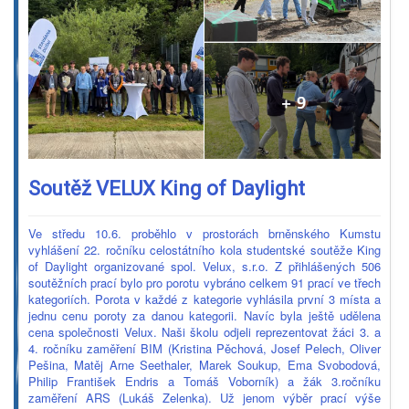
Soutěž VELUX King of Daylight
Ve středu 10.6. proběhlo v prostorách brněnského Kumstu
vyhlášení 22. ročníku celostátního kola studentské soutěže King
of Daylight organizované spol. Velux, s.r.o. Z přihlášených 506
soutěžních prací bylo pro porotu vybráno celkem 91 prací ve třech
kategoriích. Porota v každé z kategorie vyhlásila první 3 místa a
jednu cenu poroty za danou kategorii. Navíc byla ještě udělena
cena společnosti Velux. Naši školu odjeli reprezentovat žáci 3. a
4. ročníku zaměření BIM (Kristina Pěchová, Josef Pelech, Oliver
Pešina, Matěj Arne Seethaler, Marek Soukup, Ema Svobodová,
Philip František Endris a Tomáš Voborník) a žák 3.ročníku
zaměření ARS (Lukáš Zelenka). Už jenom výběr prací výše