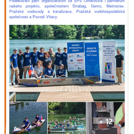
Poděkování patří organizátorům ze SPŠ Otrokovice i partnerům
našeho projektu, společnostem Strabag, Gemo, Metrostav,
Pražské vodovody a kanalizace, Pražská vodohospodářská
společnost a Povodí Vltavy.