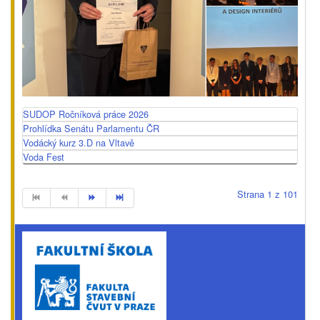
SUDOP Ročníková práce 2026
Prohlídka Senátu Parlamentu ČR
Vodácký kurz 3.D na Vltavě
Voda Fest
Strana 1 z 101