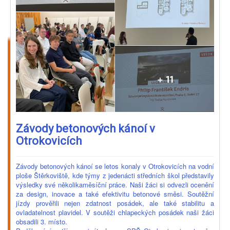
Závody betonových kánoí v
Otrokovicích
Závody betonových kánoí se letos konaly v Otrokovicích na vodní
ploše Štěrkoviště, kde týmy z jedenácti středních škol představily
výsledky své několikaměsíční práce. Naši žáci si odvezli ocenění
za design, inovace a také efektivitu betonové směsi. Soutěžní
jízdy prověřili nejen zdatnost posádek, ale také stabilitu a
ovladatelnost plavidel. V soutěži chlapeckých posádek naši žáci
obsadili 3. místo.