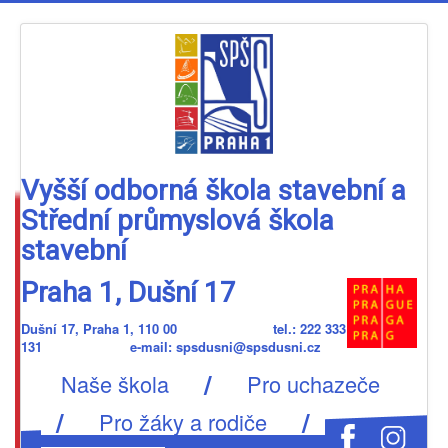
Vyšší odborná škola stavební a
Střední průmyslová škola
stavební
Praha 1, Dušní 17
Dušní 17, Praha 1, 110 00 tel.: 222 333
131 e-mail: spsdusni@spsdusni.cz
/
Naše škola
Pro uchazeče
/
/
Pro žáky a rodiče