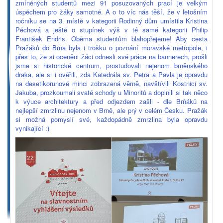
zmíněných studentů mezi 91 posuzovaných prací je velkým
úspěchem pro žáky samotné. A o to víc nás těší, že v letošním
ročníku se na 3. místě v kategorii Rodinný dům umístila Kristina
Pěchová a ještě o stupínek výš v té samé kategorii Philip
František Endris. Oběma studentům blahopřejeme! Aby cesta
Pražáků do Brna byla i trošku o poznání moravské metropole, i
přes to, že si oceněni žáci odnesli své práce na bannerech, prošli
jsme si historické centrum, prostudovali nejenom brněnského
draka, ale si i ověřili, zda Katedrála sv. Petra a Pavla je opravdu
na desetikorunové minci zobrazená věrně, navštívili Kostnici sv.
Jakuba, prozkoumali svaté schody u Minoritů a doplnili si tak něco
k výuce architektury a před odjezdem zašli - dle Brňáků na
nejlepší zmrzlinu nejenom v Brně, ale prý v celém Česku. Pražák
si možná pomyslí své, každopádně zmrzlina byla opravdu
vynikající :)