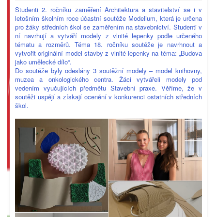
Studenti 2. ročníku zaměření Architektura a stavitelství se i v
letošním školním roce účastní soutěže Modelium, která je určena
pro žáky středních škol se zaměřením na stavebnictví. Studenti v
ní navrhují a vytváří modely z vlnité lepenky podle určeného
tématu a rozměrů. Téma 18. ročníku soutěže je navrhnout a
vytvořit originální model stavby z vlnité lepenky na téma: „Budova
jako umělecké dílo“.
Do soutěže byly odeslány 3 soutěžní modely – model knihovny,
muzea a onkologického centra. Žáci vytvářeli modely pod
vedením vyučujících předmětu Stavební praxe. Věříme, že v
soutěži uspějí a získají ocenění v konkurenci ostatních středních
škol.