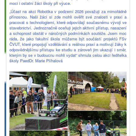
moci i ostatní žáci školy při výuce.
„Účast na akci Robotika v podzemí 2026 považuji za mimořádně
přínosnou. Naši žáci si zde mohli ověřit své znalosti v praxi a
pracovat s technologiemi, které odpovídají současnému vývoji ve
stavebnictví. Jednoznačně oceňuji jejich aktivní přístup, nasazení
a schopnost obstát v náročných podmínkách soutěže. Jsem moc
ráda, že jako fakultní škola můžeme být součástí projektů FSv
ČVUT, které propojují vzdělávání s reálnou praxí a motivují žáky k
odpovědnějšímu přístupu ke studiu a zároveň jim ukazují i směr,
kterým by se v budoucnu mohli vydat“ shrnula celou akci ředitelka
školy PaedDr. Marie Plíhalová