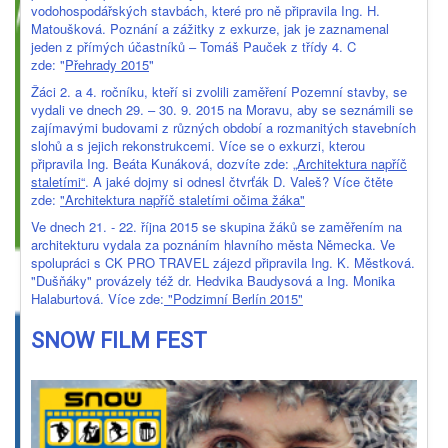
vodohospodářských stavbách, které pro ně připravila Ing. H.
Matoušková. Poznání a zážitky z exkurze, jak je zaznamenal
jeden z přímých účastníků – Tomáš Pauček z třídy 4. C
zde: "
Přehrady 2015
"
Žáci 2. a 4. ročníku, kteří si zvolili zaměření Pozemní stavby, se
vydali ve dnech 29. – 30. 9. 2015 na Moravu, aby se seznámili se
zajímavými budovami z různých období a rozmanitých stavebních
slohů a s jejich rekonstrukcemi. Více se o exkurzi, kterou
připravila Ing. Beáta Kunáková, dozvíte zde:
„Architektura napříč
staletími“
. A jaké dojmy si odnesl čtvrťák D. Valeš? Více čtěte
zde:
"Architektura napříč staletími očima žáka"
Ve dnech 21. - 22. října 2015 se skupina žáků se zaměřením na
architekturu vydala za poznáním hlavního města Německa. Ve
spolupráci s CK PRO TRAVEL zájezd připravila Ing. K. Městková.
"Dušňáky" provázely též dr. Hedvika Baudysová a Ing. Monika
Halaburtová. Více zde:
"Podzimní Berlín 2015"
SNOW FILM FEST