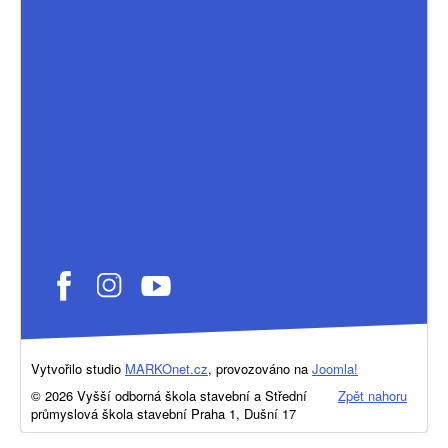
Vytvořilo studio
MARKOnet.cz
, provozováno na
Joomla!
© 2026 Vyšší odborná škola stavební a Střední
Zpět nahoru
průmyslová škola stavební Praha 1, Dušní 17