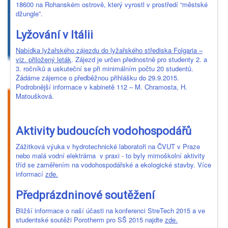
18600 na Rohanském ostrově, který vyrostl v prostředí “městské
džungle”.
Lyžování v Itálii
Nabídka lyžařského zájezdu do lyžařského střediska Folgaria –
viz. přiložený leták
. Zájezd je určen přednostně pro studenty 2. a
3. ročníků a uskuteční se při minimálním počtu 20 studentů.
Žádáme zájemce o předběžnou přihlášku do 29.9.2015.
Podrobnější informace v kabinetě 112 – M. Chramosta, H.
Matoušková.
Aktivity budoucích vodohospodářů
Zážitková výuka v hydrotechnické laboratoři na ČVUT v Praze
nebo malá vodní elektrárna v praxi - to byly mimoškolní aktivity
tříd se zaměřením na vodohospodářské a ekologické stavby. Více
informací
zde.
Předprázdninové soutěžení
Bližší informace o naší účasti na konferenci StreTech 2015 a ve
studentské soutěži Porotherm pro SŠ 2015 najdte
zde.