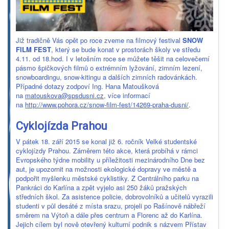
Již tradičně Vás opět po roce zveme na filmový festival
SNOW
FILM FEST
, který se bude konat v prostorách školy ve středu
4.11. od 18.hod. I v letošním roce se můžete těšit na celovečerní
pásmo špičkových filmů o extrémním lyžování, zimním lezení,
snowboardingu, snow-kitingu a dalších zimních radovánkách.
Případné dotazy zodpoví Ing. Hana Matoušková
na
matouskova@spsdusni.cz
, více informací
na
http://www.pohora.cz/snow-film-fest/14269-praha-dusni/
.
Cyklojízda Prahou
V pátek 18. září 2015 se konal již 6. ročník Velké studentské
cyklojízdy Prahou. Záměrem této akce, která probíhá v rámci
Evropského týdne mobility u příležitosti mezinárodního Dne bez
aut, je upozornit na možnosti ekologické dopravy ve městě a
podpořit myšlenku městské cyklistiky. Z Centrálního parku na
Pankráci do Karlína a zpět vyjelo asi 250 žáků pražských
středních škol. Za asistence policie, dobrovolníků a učitelů vyrazili
studenti v půl desáté z místa srazu, projeli po Rašínově nábřeží
směrem na Výtoň a dále přes centrum a Florenc až do Karlína.
Jejich cílem byl nově otevřený kulturní podnik s názvem Přístav