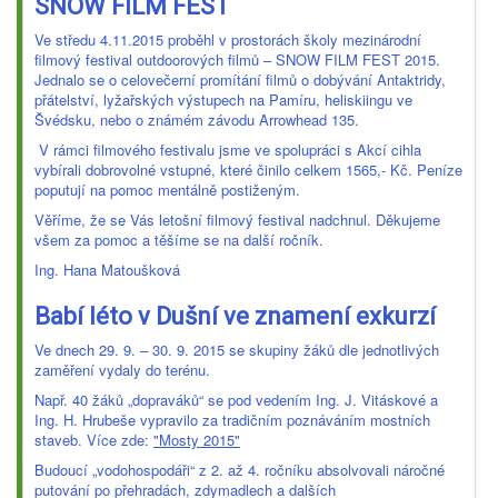
SNOW FILM FEST
Ve středu 4.11.2015 proběhl v prostorách školy mezinárodní
filmový festival outdoorových filmů – SNOW FILM FEST 2015.
Jednalo se o celovečerní promítání filmů o dobývání Antaktridy,
přátelství, lyžařských výstupech na Pamíru, heliskiingu ve
Švédsku, nebo o známém závodu Arrowhead 135.
V rámci filmového festivalu jsme ve spolupráci s Akcí cihla
vybírali dobrovolné vstupné, které činilo celkem 1565,- Kč. Peníze
poputují na pomoc mentálně postiženým.
Věříme, že se Vás letošní filmový festival nadchnul. Děkujeme
všem za pomoc a těšíme se na další ročník.
Ing. Hana Matoušková
Babí léto v Dušní ve znamení exkurzí
Ve dnech 29. 9. – 30. 9. 2015 se skupiny žáků dle jednotlivých
zaměření vydaly do terénu.
Např. 40 žáků „dopraváků“ se pod vedením Ing. J. Vitáskové a
Ing. H. Hrubeše vypravilo za tradičním poznáváním mostních
staveb. Více zde:
"Mosty 2015"
Budoucí „vodohospodáři“ z 2. až 4. ročníku absolvovali náročné
putování po přehradách, zdymadlech a dalších