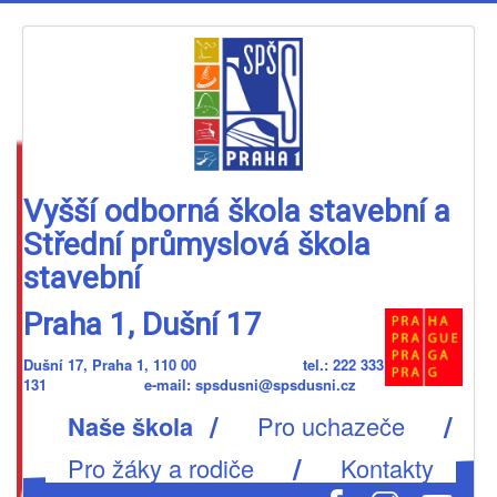
Vyšší odborná škola stavební a
Střední průmyslová škola
stavební
Praha 1, Dušní 17
Dušní 17, Praha 1, 110 00 tel.: 222 333
131 e-mail: spsdusni@spsdusni.cz
/
/
Naše škola
Pro uchazeče
/
Pro žáky a rodiče
Kontakty