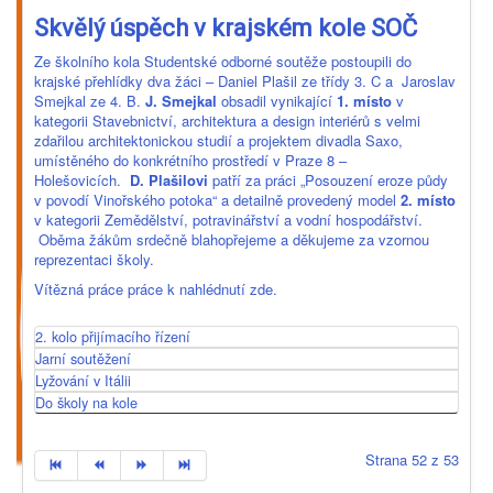
Skvělý úspěch v krajském kole SOČ
Ze školního kola Studentské odborné soutěže postoupili do
krajské přehlídky dva žáci – Daniel Plašil ze třídy 3. C a Jaroslav
Smejkal ze 4. B.
J. Smejkal
obsadil vynikající
1. místo
v
kategorii Stavebnictví, architektura a design interiérů s velmi
zdařilou architektonickou studií a projektem divadla Saxo,
umístěného do konkrétního prostředí v Praze 8 –
Holešovicích.
D. Plašilovi
patří za práci „Posouzení eroze půdy
v povodí Vinořského potoka“ a detailně provedený model
2. místo
v kategorii Zemědělství, potravinářství a vodní hospodářství.
Oběma žákům srdečně blahopřejeme a děkujeme za vzornou
reprezentaci školy.
Vítězná práce práce k nahlédnutí zde.
2. kolo přijímacího řízení
Jarní soutěžení
Lyžování v Itálii
Do školy na kole
Strana 52 z 53