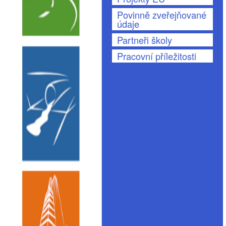
Povinně zveřejňované
údaje
Partneři školy
Pracovní příležitosti