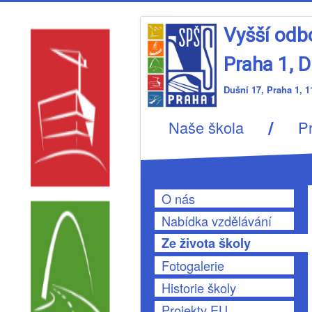
Vyšší odb
Praha 1, D
Dušní 17, Prah
/
Naše škola
P
O nás
Nabídka vzdělávání
Ze života školy
Fotogalerie
Historie školy
Projekty EU