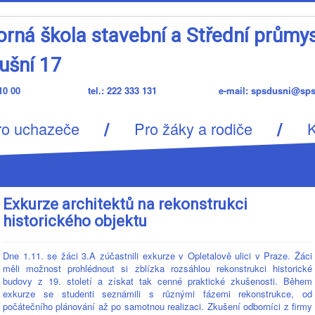
orná škola stavební a Střední průmys
ušní 17
a 1, 110 00 tel.: 222 333 131 e-mail: spsdusni@spsd
/
/
ro uchazeče
Pro žáky a rodiče
K
Exkurze architektů na rekonstrukci
historického objektu
Dne 1.11. se žáci 3.A zúčastnili exkurze v Opletalově ulici v Praze. Žáci
měli možnost prohlédnout si zblízka rozsáhlou rekonstrukci historické
budovy z 19. století a získat tak cenné praktické zkušenosti. Během
exkurze se studenti seznámili s různými fázemi rekonstrukce, od
počátečního plánování až po samotnou realizaci. Zkušení odborníci z firmy