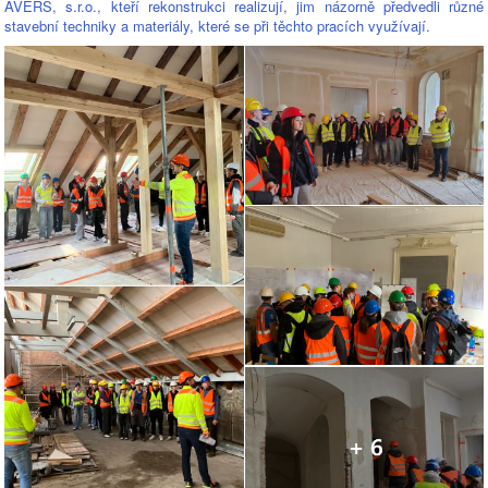
AVERS, s.r.o., kteří rekonstrukci realizují, jim názorně předvedli různé
stavební techniky a materiály, které se při těchto pracích využívají.