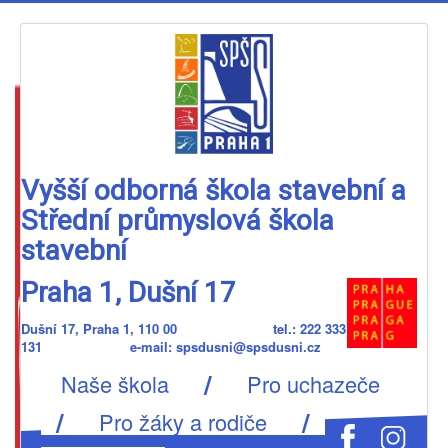
Vyšší odborná škola stavební a
Střední průmyslová škola
stavební
Praha 1, Dušní 17
Dušní 17, Praha 1, 110 00 tel.: 222 333
131 e-mail: spsdusni@spsdusni.cz
/
Naše škola
Pro uchazeče
/
/
Pro žáky a rodiče