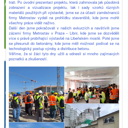
trati. Po úvodní prezentaci projektu, která zahrnovala jak působivá
zobrazení a vizualizace projektu, tak i sady vzorků různých
materiálů použitých při výstavbě, jsme se za účasti zaměstnanců
firmy Metrostav vydali na prohlídku staveniště, kde jsme mohli
všechny práce vidět naživo.
Další den jsme pokračovali v našich exkurzích a navštívili jsme
zázemí firmy Metrostav v Praze – Libni, kde jsme se dozvěděli
více o právě probíhající výstavbě na Libeňském mostě. Poté jsme
se přesunuli do betonárny, kde jsme měli možnost podívat se na
technologický postup výroby a distribuce betonu.
Věříme, že si žáci tyto dny užili a odnesli si mnoho zajímavých
poznatků a zkušeností.