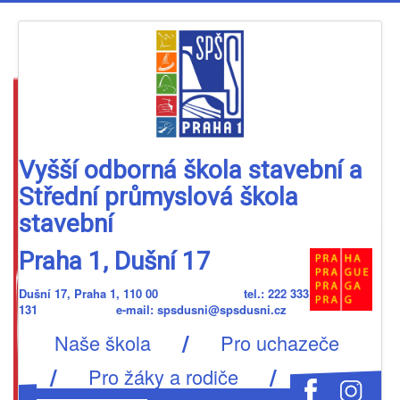
Vyšší odborná škola stavební a
Střední průmyslová škola
stavební
Praha 1, Dušní 17
Dušní 17, Praha 1, 110 00 tel.: 222 333
131 e-mail: spsdusni@spsdusni.cz
/
Naše škola
Pro uchazeče
/
/
Pro žáky a rodiče