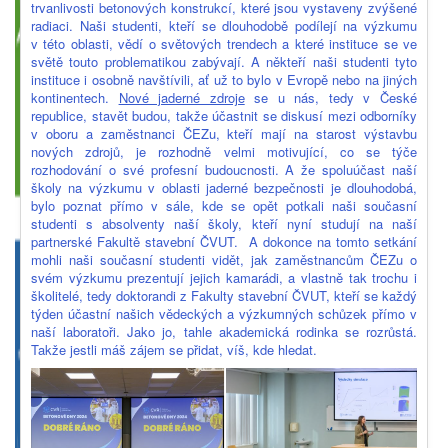
trvanlivosti betonových konstrukcí, které jsou vystaveny zvýšené
radiaci. Naši studenti, kteří se dlouhodobě podílejí na výzkumu
v této oblasti, vědí o světových trendech a které instituce se ve
světě touto problematikou zabývají. A někteří naši studenti tyto
instituce i osobně navštívili, ať už to bylo v Evropě nebo na jiných
kontinentech.
Nové jaderné zdroje
se u nás, tedy v České
republice, stavět budou, takže účastnit se diskusí mezi odborníky
v oboru a zaměstnanci ČEZu, kteří mají na starost výstavbu
nových zdrojů, je rozhodně velmi motivující, co se týče
rozhodování o své profesní budoucnosti. A že spoluúčast naší
školy na výzkumu v oblasti jaderné bezpečnosti je dlouhodobá,
bylo poznat přímo v sále, kde se opět potkali naši současní
studenti s absolventy naší školy, kteří nyní studují na naší
partnerské Fakultě stavební ČVUT. A dokonce na tomto setkání
mohli naši současní studenti vidět, jak zaměstnancům ČEZu o
svém výzkumu prezentují jejich kamarádi, a vlastně tak trochu i
školitelé, tedy doktorandi z Fakulty stavební ČVUT, kteří se každý
týden účastní našich vědeckých a výzkumných schůzek přímo v
naší laboratoři. Jako jo, tahle akademická rodinka se rozrůstá.
Takže jestli máš zájem se přidat, víš, kde hledat.