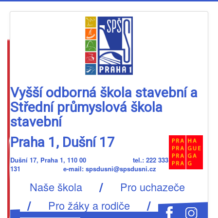
Vyšší odborná škola stavební a
Střední průmyslová škola
stavební
Praha 1, Dušní 17
Dušní 17, Praha 1, 110 00 tel.: 222 333
131 e-mail: spsdusni@spsdusni.cz
/
Naše škola
Pro uchazeče
/
/
Pro žáky a rodiče