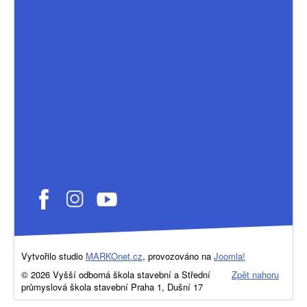
Vytvořilo studio
MARKOnet.cz
, provozováno na
Joomla!
© 2026 Vyšší odborná škola stavební a Střední
Zpět nahoru
průmyslová škola stavební Praha 1, Dušní 17