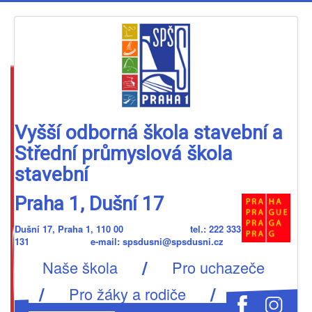
Vyšší odborná škola stavební a
Střední průmyslová škola
stavební
Praha 1, Dušní 17
Dušní 17, Praha 1, 110 00 tel.: 222 333
131 e-mail: spsdusni@spsdusni.cz
/
Naše škola
Pro uchazeče
/
/
Pro žáky a rodiče