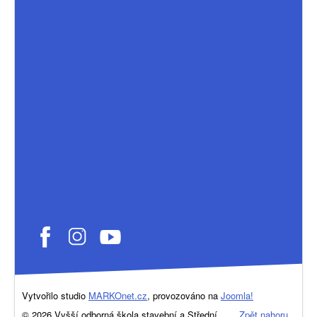
Vytvořilo studio
MARKOnet.cz
, provozováno na
Joomla!
© 2026 Vyšší odborná škola stavební a Střední
Zpět nahoru