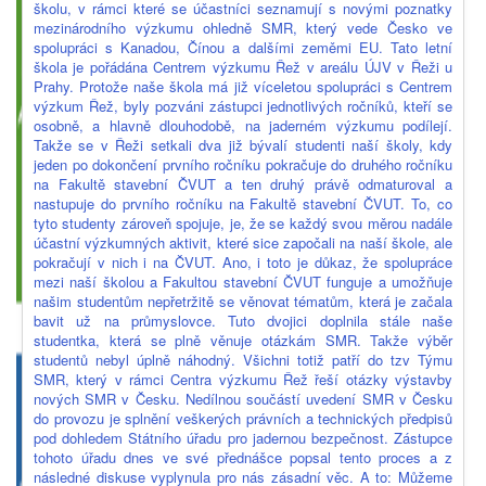
školu, v rámci které se účastníci seznamují s novými poznatky
mezinárodního výzkumu ohledně SMR, který vede Česko ve
spolupráci s Kanadou, Čínou a dalšími zeměmi EU. Tato letní
škola je pořádána Centrem výzkumu Řež v areálu ÚJV v Řeži u
Prahy. Protože naše škola má již víceletou spolupráci s Centrem
výzkum Řež, byly pozváni zástupci jednotlivých ročníků, kteří se
osobně, a hlavně dlouhodobě, na jaderném výzkumu podílejí.
Takže se v Řeži setkali dva již bývalí studenti naší školy, kdy
jeden po dokončení prvního ročníku pokračuje do druhého ročníku
na Fakultě stavební ČVUT a ten druhý právě odmaturoval a
nastupuje do prvního ročníku na Fakultě stavební ČVUT. To, co
tyto studenty zároveň spojuje, je, že se každý svou měrou nadále
účastní výzkumných aktivit, které sice započali na naší škole, ale
pokračují v nich i na ČVUT. Ano, i toto je důkaz, že spolupráce
mezi naší školou a Fakultou stavební ČVUT funguje a umožňuje
našim studentům nepřetržitě se věnovat tématům, která je začala
bavit už na průmyslovce. Tuto dvojici doplnila stále naše
studentka, která se plně věnuje otázkám SMR. Takže výběr
studentů nebyl úplně náhodný. Všichni totiž patří do tzv Týmu
SMR, který v rámci Centra výzkumu Řež řeší otázky výstavby
nových SMR v Česku. Nedílnou součástí uvedení SMR v Česku
do provozu je splnění veškerých právních a technických předpisů
pod dohledem Státního úřadu pro jadernou bezpečnost. Zástupce
tohoto úřadu dnes ve své přednášce popsal tento proces a z
následné diskuse vyplynula pro nás zásadní věc. A to: Můžeme